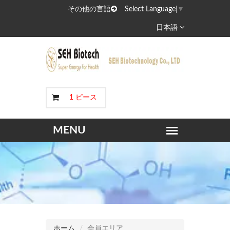
その他の言語
Select Language
▼
日本語
1 ピース
SEH®万盛霊スーパーエナジー酵素液
ホーム
会員エリア