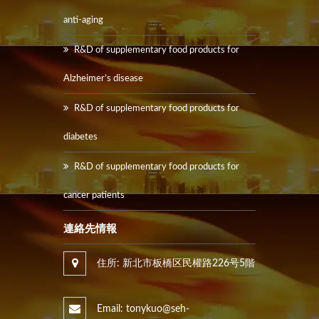
anti-aging
R&D of supplementary food products for
Alzheimer’s disease
R&D of supplementary food products for
diabetes
R&D of supplementary food products for
cancer patients
連絡先情報
住所: 新北市板橋区民權路226号5階
Email: tonykuo@seh-