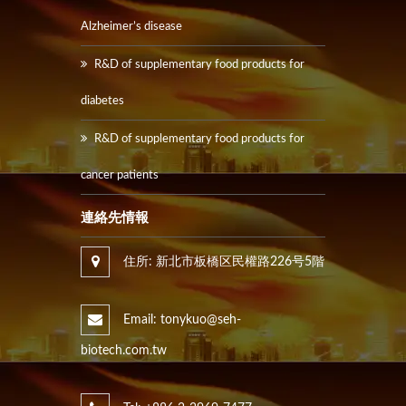
Alzheimer’s disease
R&D of supplementary food products for
diabetes
R&D of supplementary food products for
cancer patients
連絡先情報
住所: 新北市板橋区民權路226号5階
Email: tonykuo@seh-
biotech.com.tw