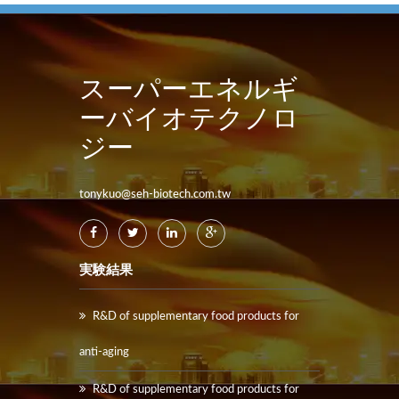
スーパーエネルギ
ーバイオテクノロ
ジー
tonykuo@seh-biotech.com.tw
実験結果
R&D of supplementary food products for
anti-aging
R&D of supplementary food products for