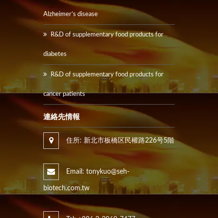
Alzheimer’s disease
R&D of supplementary food products for
diabetes
R&D of supplementary food products for
cancer patients
連絡先情報
住所: 新北市板橋区民權路226号5階
Email: tonykuo@seh-
biotech.com.tw