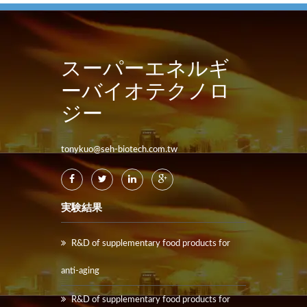
スーパーエネルギ
ーバイオテクノロ
ジー
tonykuo@seh-biotech.com.tw
実験結果
R&D of supplementary food products for
anti-aging
R&D of supplementary food products for