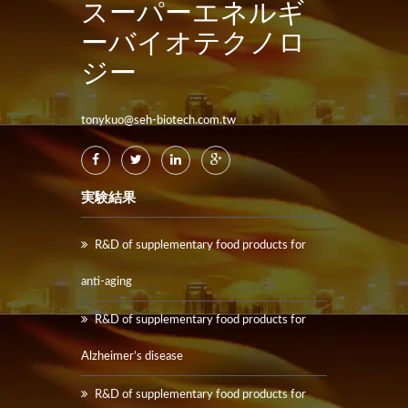
スーパーエネルギ
ーバイオテクノロ
ジー
tonykuo@seh-biotech.com.tw
実験結果
R&D of supplementary food products for
anti-aging
R&D of supplementary food products for
Alzheimer’s disease
R&D of supplementary food products for