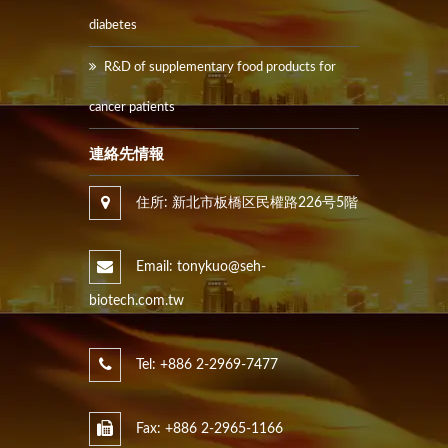
diabetes
R&D of supplementary food products for
cancer patients
連絡先情報
住所: 新北市板橋区民權路226号5階
Email: tonykuo@seh-
biotech.com.tw
Tel: +886 2-2969-7477
Fax: +886 2-2965-1166