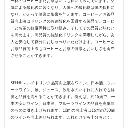
一杯のコーヒーまたお茶はいつも長い間飲んでいます。空
気による酸化後に苦くなり、人体への酸化物は体の負担に
なり、かえって健康に影響を与えます。コーヒーとお茶品
質向上液はドリンクの急速酸化を回避する製品で、コーヒ
ーとお茶の鮮度保持に取り組み、そしてその品質と味わい
を高めます。高品質の抗酸化ドリンクを満喫しながら、友
人と安心して存分におしゃべりいただけます。コーヒーと
お茶品質向上液もコーヒーとお茶の健康とおいしさを両立
させることができます。
SEH® マルチドリンク品質向上液をワイン、日本酒、フル
ーツワイン、酢、ジュース、飲用水のいずれに入れでも鮮
度と品質を高めることができます。例えば、約15滴で、一
本の安いワイン、日本酒、フルーツワインの品質を高単価
のものに引き上げられます。10mlの向上液は16本の750ml
のワインを向上させられます。これだけでも十分おとく。