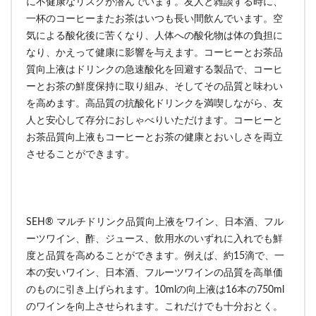
に不健康なリスクが潜んでいます。友人と雑談する時に、
一杯のコーヒーまたお茶はいつも長い間飲んでいます。空
気による酸化後に苦くなり、人体への酸化物は体の負担に
なり、かえって健康に影響を与えます。コーヒーとお茶品
質向上液はドリンクの急速酸化を回避する製品で、コーヒ
ーとお茶の鮮度保持に取り組み、そしてその品質と味わい
を高めます。高品質の抗酸化ドリンクを満喫しながら、友
人と安心して存分におしゃべりいただけます。コーヒーと
お茶品質向上液もコーヒーとお茶の健康とおいしさを両立
させることができます。
SEH® マルチドリンク品質向上液をワイン、日本酒、フル
ーツワイン、酢、ジュース、飲用水のいずれに入れでも鮮
度と品質を高めることができます。例えば、約15滴で、一
本の安いワイン、日本酒、フルーツワインの品質を高単価
のものに引き上げられます。10mlの向上液は16本の750ml
のワインを向上させられます。これだけでも十分おとく。